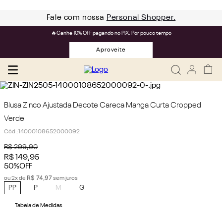
Fale com nossa
Personal Shopper.
🔥Ganhe 10% OFF pagando no PIX. Por pouco tempo
Aproveite
Blusa Zinco Ajustada Decote Careca Manga Curta Cropped
Verde
Cód.
:
14000108652000092
R$
299
,
90
R$
149
,
95
50%
OFF
R$
74
,
97
ou
2
x de
sem juros
PP
P
M
G
Tabela de Medidas