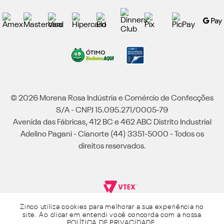
© 2026 Morena Rosa Indústria e Comércio de Confecções
S/A - CNPJ 15.095.271/0005-79
Avenida das Fábricas, 412 BC e 462 ABC Distrito Industrial
Adelino Pagani - Cianorte (44) 3351-5000 - Todos os
direitos reservados.
Zinco utiliza cookies para melhorar a sua experiência no
Powered by Grupo Morena Rosa: Morena Rosa, Iódice, Maria Valentina, Zinco e
site. Ao clicar em entendi você concorda com a nossa
Lebôh - Todos os direitos reservados.
POLÍTICA DE PRIVACIDADE
.