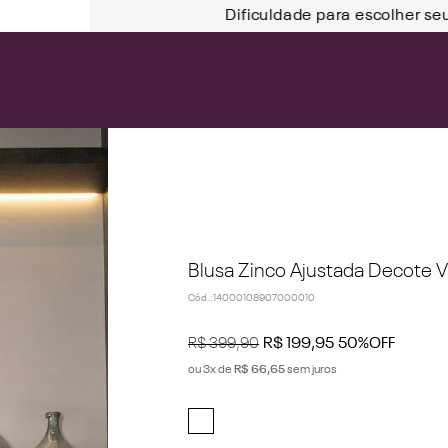
Dificuldade para escolher se
Blusa Zinco Ajustada Decote 
Cód.
:
14000108907000010
R$
399
,
90
R$
199
,
95
50%
OFF
ou
3
x de
R$
66
,
65
sem juros