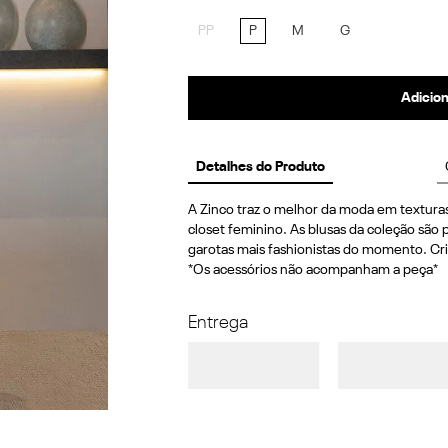
PP
P
M
G
Adicion
Detalhes do Produto
A Zinco traz o melhor da moda em texturas
closet feminino. As blusas da coleção são p
garotas mais fashionistas do momento. Cri
*Os acessórios não acompanham a peça*
Entrega