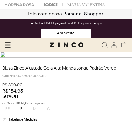
Fale com nossa
Personal Shopper.
🔥Ganhe 10% OFF pagando no PIX. Por pouco tempo
Aproveite
Blusa Zinco Ajustada Gola Alta Manga Longa Padrão Verde
Cód.
:
14000108201000092
R$
309
,
90
R$
154
,
95
50%
OFF
ou
3
x de
R$
51
,
65
sem juros
PP
P
M
G
Tabela de Medidas