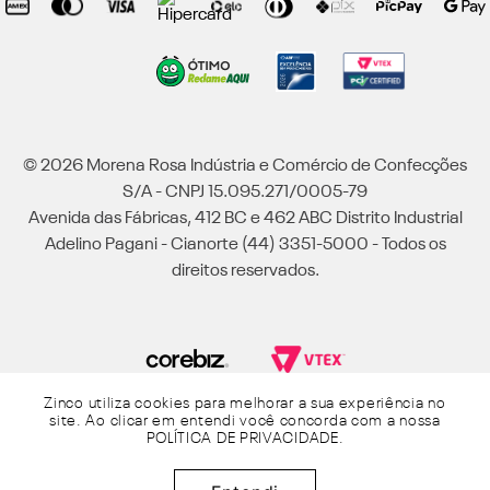
© 2026 Morena Rosa Indústria e Comércio de Confecções
S/A - CNPJ 15.095.271/0005-79
Avenida das Fábricas, 412 BC e 462 ABC Distrito Industrial
Adelino Pagani - Cianorte (44) 3351-5000 - Todos os
direitos reservados.
Zinco utiliza cookies para melhorar a sua experiência no
Powered by Grupo Morena Rosa: Morena Rosa, Iódice, Maria Valentina, Zinco e
site. Ao clicar em entendi você concorda com a nossa
Lebôh - Todos os direitos reservados.
POLÍTICA DE PRIVACIDADE
.
R$
189
,
95
Adicionar à sacola