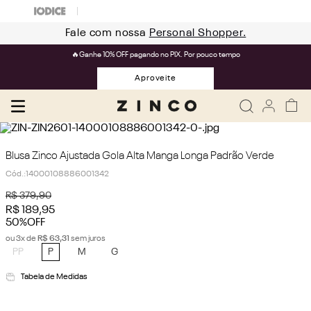
Fale com nossa
Personal Shopper.
🔥Ganhe 10% OFF pagando no PIX. Por pouco tempo
Aproveite
Blusa Zinco Ajustada Gola Alta Manga Longa Padrão Verde
Cód.
:
14000108886001342
R$
379
,
90
R$
189
,
95
50%
OFF
ou
3
x de
R$
63
,
31
sem juros
PP
P
M
G
Tabela de Medidas