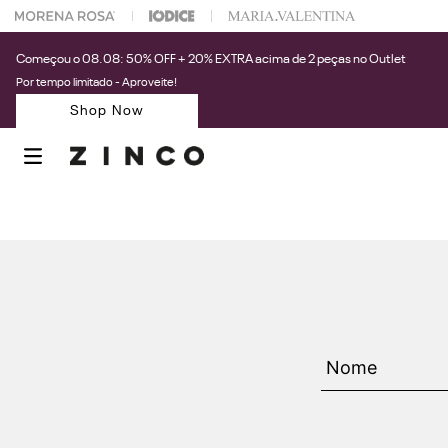
 na sua 1° compra usando o cupom: PRIMEIRAZIN
Começou o 08.08: 50% OFF + 20% EXTRA acima de 2 peças no Outlet
Por tempo limitado - Aproveite!
Shop Now