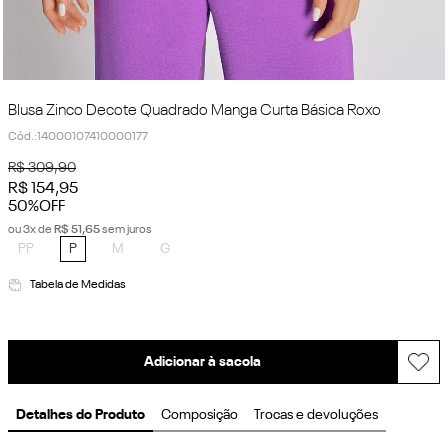
Blusa Zinco Decote Quadrado Manga Curta Básica Roxo
Cód.
:
14000107410000177
R$
309
,
90
R$
154
,
95
50%
OFF
ou
3
x de
R$
51
,
65
sem juros
PP
P
M
G
Tabela de Medidas
Adicionar à sacola
Detalhes do Produto
Composição
Trocas e devoluções