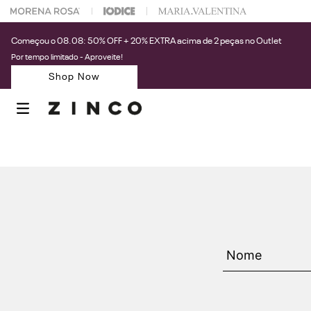
 na sua 1° compra usando o cupom: PRIMEIRAZIN
Começou o 08.08: 50% OFF + 20% EXTRA acima de 2 peças no Outlet
Por tempo limitado - Aproveite!
Shop Now