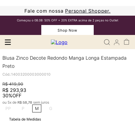
Fale com nossa
Personal Shopper.
Começou o 08.08: 50% OFF + 20% EXTRA acima de 2 peças no Outlet
Shop Now
Blusa Zinco Decote Redondo Manga Longa Estampada
Preto
Cód.
:
14003200003000010
R$
419
,
90
R$
293
,
93
30%
OFF
ou
5
x de
sem juros
R$
58
,
78
PP
P
M
G
Tabela de Medidas