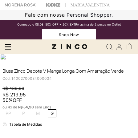
Fale com nossa
Personal Shopper.
Começou o 08.08: 50% OFF + 20% EXTRA acima de 2 peças no Outlet
Shop Now
Blusa Zinco Decote V Manga Longa Com Amarração Verde
Cód.
:
14002700084000034
R$
439
,
90
R$
219
,
95
50%
OFF
ou
4
x de
sem juros
R$
54
,
98
PP
P
M
G
Tabela de Medidas