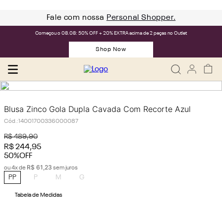
Fale com nossa
Personal Shopper.
Começou o 08.08: 50% OFF + 20% EXTRA acima de 2 peças no Outlet
Shop Now
Blusa Zinco Gola Dupla Cavada Com Recorte Azul
Cód.
:
14001700336000087
R$
489
,
90
R$
244
,
95
50%
OFF
R$
61
,
23
ou
4
x de
sem juros
PP
P
M
G
Tabela de Medidas