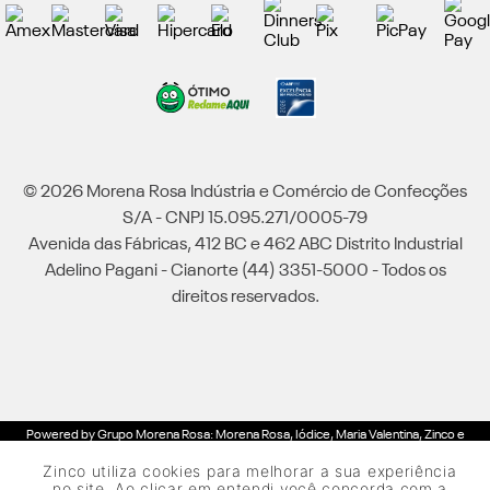
© 2026 Morena Rosa Indústria e Comércio de Confecções
S/A - CNPJ 15.095.271/0005-79
Avenida das Fábricas, 412 BC e 462 ABC Distrito Industrial
Adelino Pagani - Cianorte (44) 3351-5000 - Todos os
direitos reservados.
Powered by Grupo Morena Rosa: Morena Rosa, Iódice, Maria Valentina, Zinco e
Lebôh - Todos os direitos reservados.
Zinco utiliza cookies para melhorar a sua experiência
no site. Ao clicar em entendi você concorda com a