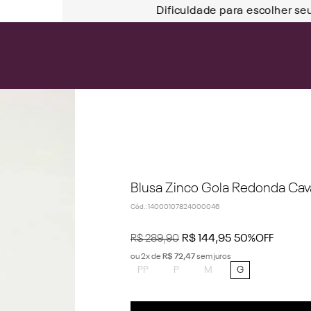
Dificuldade para escolher se
Blusa Zinco Gola Redonda Cav
Cód.
:
14000107824000046
R$
289
,
90
R$
144
,
95
50%
OFF
ou
2
x de
R$
72
,
47
sem juros
PP
P
M
G