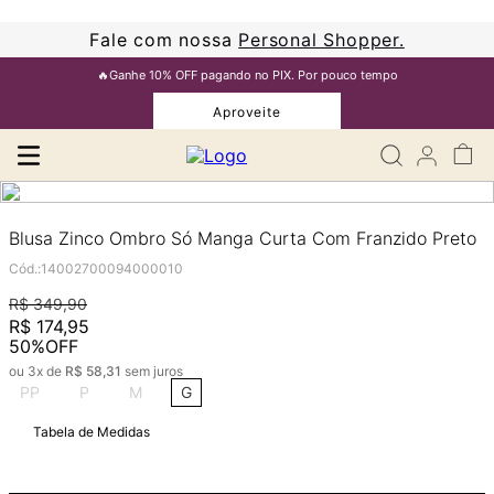
Fale com nossa
Personal Shopper.
🔥Ganhe 10% OFF pagando no PIX. Por pouco tempo
Aproveite
Blusa Zinco Ombro Só Manga Curta Com Franzido Preto
Cód.
:
14002700094000010
R$
349
,
90
R$
174
,
95
50%
OFF
ou
3
x de
R$
58
,
31
sem juros
PP
P
M
G
Tabela de Medidas