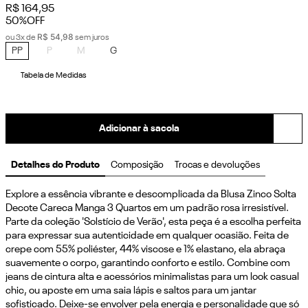
R$
164
,
95
50%
OFF
R$
54
,
98
ou
3
x de
sem juros
PP
P
M
G
Tabela de Medidas
Adicionar à sacola
Detalhes do Produto
Composição
Trocas e devoluções
Explore a essência vibrante e descomplicada da Blusa Zinco Solta 
Decote Careca Manga 3 Quartos em um padrão rosa irresistível. 
Parte da coleção 'Solstício de Verão', esta peça é a escolha perfeita 
para expressar sua autenticidade em qualquer ocasião. Feita de 
crepe com 55% poliéster, 44% viscose e 1% elastano, ela abraça 
suavemente o corpo, garantindo conforto e estilo. Combine com 
jeans de cintura alta e acessórios minimalistas para um look casual 
chic, ou aposte em uma saia lápis e saltos para um jantar 
sofisticado. Deixe-se envolver pela energia e personalidade que só 