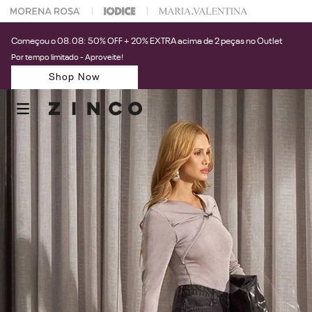
 na sua 1° compra usando o cupom: PRIMEIRAZIN
Começou o 08.08: 50% OFF + 20% EXTRA acima de 2 peças no Outlet
Por tempo limitado - Aproveite!
Shop Now