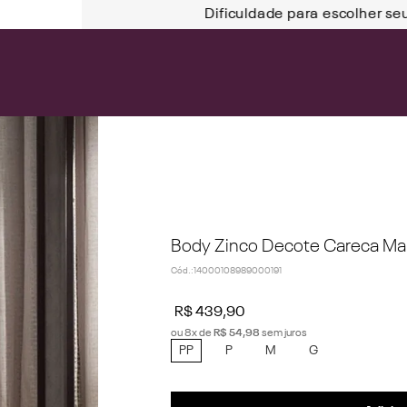
Dificuldade para escolher se
Body Zinco Decote Careca Ma
Cód.
:
14000108989000191
R$
439
,
90
ou
8
x de
R$
54
,
98
sem juros
PP
P
M
G