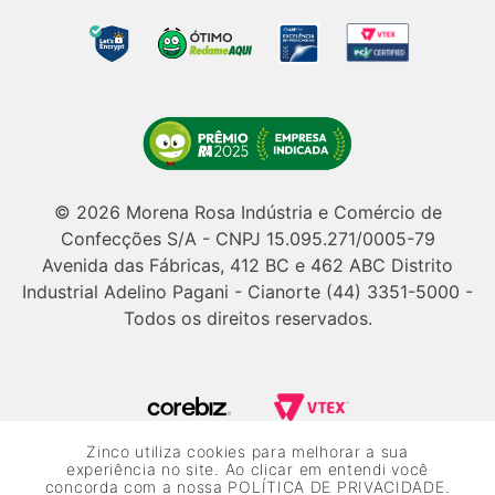
© 2026 Morena Rosa Indústria e Comércio de
Confecções S/A - CNPJ 15.095.271/0005-79
Avenida das Fábricas, 412 BC e 462 ABC Distrito
Industrial Adelino Pagani - Cianorte (44) 3351-5000 -
Todos os direitos reservados.
Zinco utiliza cookies para melhorar a sua
Powered by Grupo Morena Rosa: Morena Rosa, Iódice, Maria Valentina,
experiência no site. Ao clicar em entendi você
Zinco e Lebôh - Todos os direitos reservados.
concorda com a nossa
POLÍTICA DE PRIVACIDADE
.