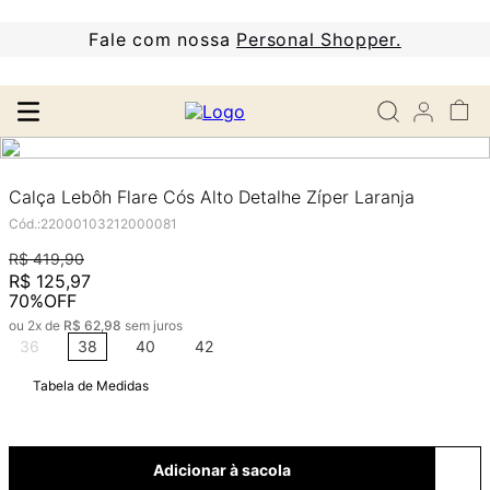
Fale com nossa
Personal Shopper.
Calça Lebôh Flare Cós Alto Detalhe Zíper Laranja
Cód.
:
22000103212000081
R$
419
,
90
R$
125
,
97
70%
OFF
ou
2
x de
R$
62
,
98
sem juros
36
38
40
42
Tabela de Medidas
Adicionar à sacola