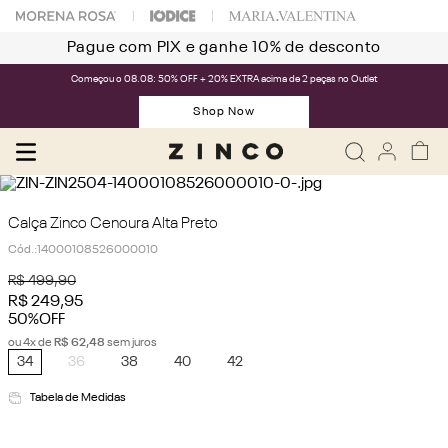
Pague com PIX e ganhe 10% de desconto
Começou o 08.08: 50% OFF + 20% EXTRA acima de 2 peças no Outlet
Shop Now
Calça Zinco Cenoura Alta Preto
Cód.
:
14000108526000010
R$
499
,
90
R$
249
,
95
50%
OFF
ou
4
x de
R$
62
,
48
sem juros
34
36
38
40
42
Tabela de Medidas