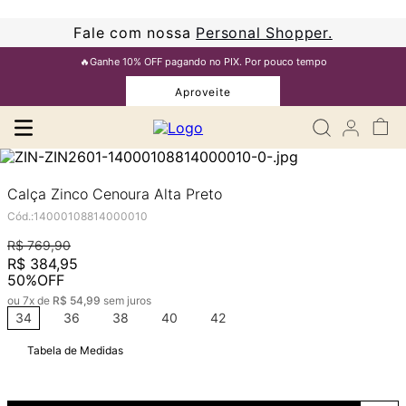
Fale com nossa
Personal Shopper.
🔥Ganhe 10% OFF pagando no PIX. Por pouco tempo
Aproveite
Calça Zinco Cenoura Alta Preto
Cód.
:
14000108814000010
R$
769
,
90
R$
384
,
95
50%
OFF
ou
7
x de
R$
54
,
99
sem juros
34
36
38
40
42
Tabela de Medidas