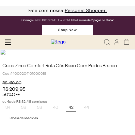
Fale com nossa
Personal Shopper.
Começou o 08.08: 50% OFF + 20% EXTRA acima de 2 peças no Outlet
Shop Now
Calca Zinco Comfort Reta Cós Baixo Com Puídos Branco
Cód.
:
14000204101000018
R$
419
,
90
R$
209
,
95
50%
OFF
ou
4
x de
R$
52
,
48
sem juros
34
36
38
40
42
44
Tabela de Medidas