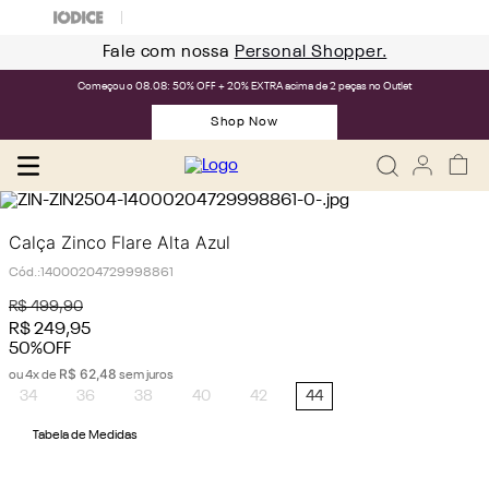
Fale com nossa
Personal Shopper.
Começou o 08.08: 50% OFF + 20% EXTRA acima de 2 peças no Outlet
Shop Now
Calça Zinco Flare Alta Azul
Cód.
:
14000204729998861
R$
499
,
90
R$
249
,
95
50%
OFF
R$
62
,
48
ou
4
x de
sem juros
34
36
38
40
42
44
Tabela de Medidas