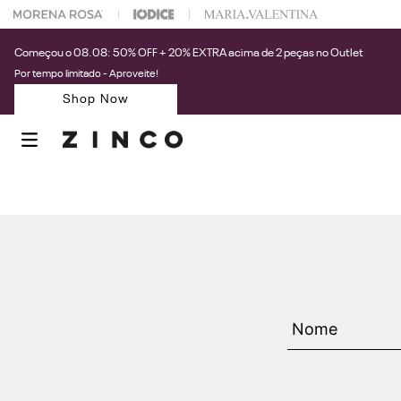
 na sua 1° compra usando o cupom: PRIMEIRAZIN
Começou o 08.08: 50% OFF + 20% EXTRA acima de 2 peças no Outlet
Por tempo limitado - Aproveite!
Shop Now