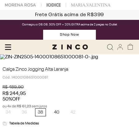
Frete Grátis acima de R$399
Começou o 08.08: 50% OFF + 20% EXTRA acima de 2 peças no Outlet
Shop Now
Calça Zinco Jogging Alta Laranja
Cód.
:
14000108651000081
R$
489
,
90
R$
244
,
95
50%
OFF
ou
4
x de
R$
61
,
23
sem juros
34
36
38
40
42
Tabela de Medidas