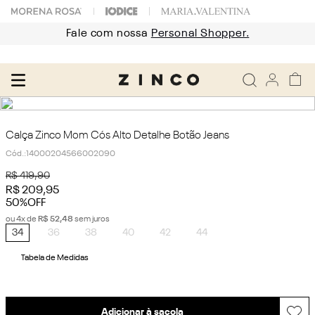
Fale com nossa
Personal Shopper.
Calça Zinco Mom Cós Alto Detalhe Botão Jeans
Cód.
:
14000204566002090
R$
419
,
90
R$
209
,
95
50%
OFF
ou
4
x de
R$
52
,
48
sem juros
34
36
38
40
42
44
Tabela de Medidas
Adicionar à sacola