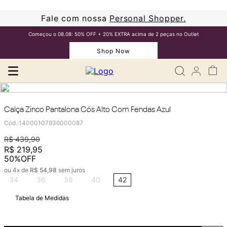
Fale com nossa
Personal Shopper.
Começou o 08.08: 50% OFF + 20% EXTRA acima de 2 peças no Outlet
Shop Now
Calça Zinco Pantalona Cós Alto Com Fendas Azul
Cód.
:
14000107936000087
R$
439
,
90
R$
219
,
95
50%
OFF
ou
4
x de
R$
54
,
98
sem juros
34
36
38
40
42
Tabela de Medidas