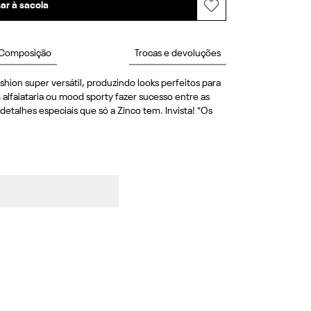
ar à sacola
Composição
Trocas e devoluções
hion super versátil, produzindo looks perfeitos para 
lfaiataria ou mood sporty fazer sucesso entre as 
talhes especiais que só a Zinco tem. Invista! *Os 