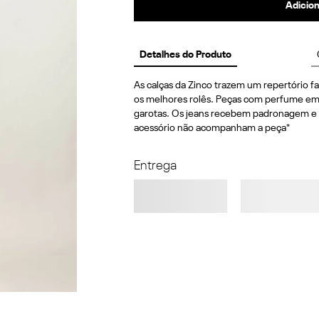
Adicion
Detalhes do Produto
As calças da Zinco trazem um repertório fas
os melhores rolês. Peças com perfume em a
garotas. Os jeans recebem padronagem e de
acessório não acompanham a peça*
Entrega