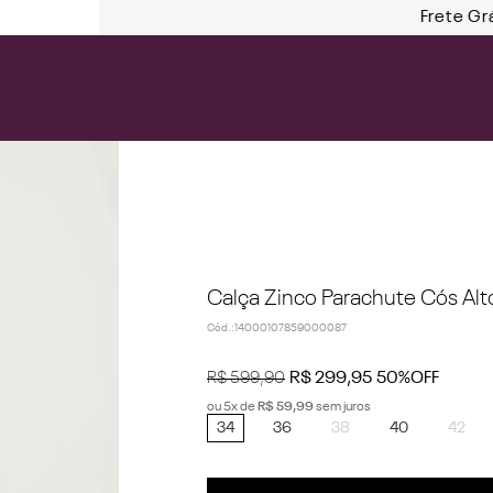
Frete Gr
Calça Zinco Parachute Cós Alt
Cód.
:
14000107859000087
R$
599
,
90
R$
299
,
95
50%
OFF
ou
5
x de
R$
59
,
99
sem juros
34
36
38
40
42