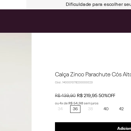
Dificuldade para escolher se
Calça Zinco Parachute Cós Alt
Cód.
:
14000107820000023
R$
439
,
90
R$
219
,
95
50%
OFF
ou
4
x de
R$
54
,
98
sem juros
34
36
38
40
42
Adicion