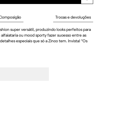
Composição
Trocas e devoluções
hion super versátil, produzindo looks perfeitos para 
lfaiataria ou mood sporty fazer sucesso entre as 
talhes especiais que só a Zinco tem. Invista! *Os 