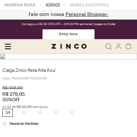
Fale com nossa
Personal Shopper.
Começou o 08.08: 50% OFF + 20% EXTRA acima de 2 peças no Outlet
Shop Now
Calça Zinco Reta Alta Azul
Cód.
:
14000108170000031
R$
559
,
90
R$
279
,
95
50%
OFF
ou
5
x de
R$
55
,
99
sem juros
34
36
38
40
42
Tabela de Medidas