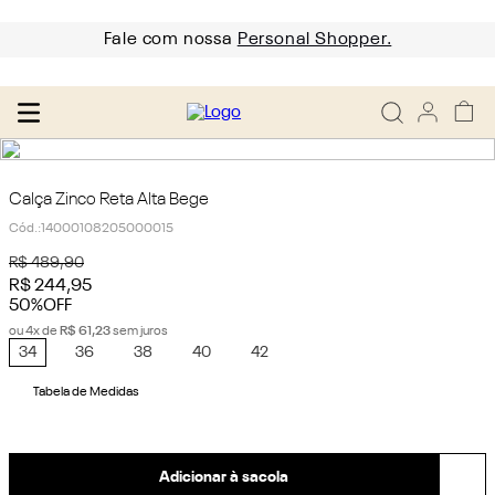
Fale com nossa
Personal Shopper.
Calça Zinco Reta Alta Bege
Cód.
:
14000108205000015
R$
489
,
90
R$
244
,
95
50%
OFF
ou
4
x de
R$
61
,
23
sem juros
34
36
38
40
42
Tabela de Medidas
Adicionar à sacola