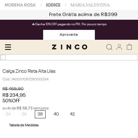
Frete Grátis acima de R$399
🔥Ganhe 10% OFF pagando no PIX. Por pouco tempo
Aproveite
Calça Zinco Reta Alta Lilas
Cód.
:
14000108129000054
R$
469
,
90
R$
234
,
95
50%
OFF
R$
58
,
73
ou
4
x de
sem juros
34
36
38
40
42
Tabela de Medidas