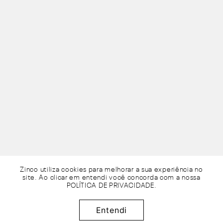
Zinco utiliza cookies para melhorar a sua experiência no
site. Ao clicar em entendi você concorda com a nossa
POLÍTICA DE PRIVACIDADE
.
R$
234
,
95
Adicionar à sacola
x de
sem juros
Entendi
4
R$
58
,
73
50%
OFF