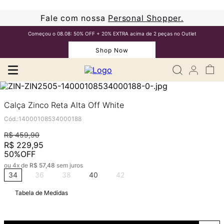
Fale com nossa
Personal Shopper.
Começou o 08.08: 50% OFF + 20% EXTRA acima de 2 peças no Outlet
Shop Now
Calça Zinco Reta Alta Off White
Cód.
:
14000108534000188
R$
459
,
90
R$
229
,
95
50%
OFF
ou
4
x de
R$
57
,
48
sem juros
34
36
38
40
42
Tabela de Medidas