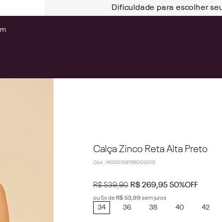
Dificuldade para escolher se
om
Calça Zinco Reta Alta Preto
Cód.
:
14000108768000010
R$
539
,
90
R$
269
,
95
50%
OFF
ou
5
x de
R$
53
,
99
sem juros
34
36
38
40
42