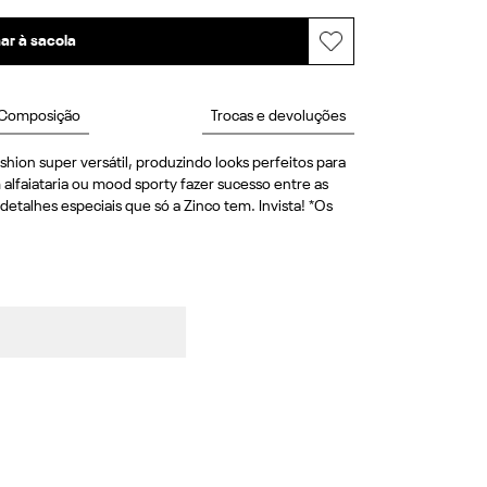
ar à sacola
Composição
Trocas e devoluções
hion super versátil, produzindo looks perfeitos para 
lfaiataria ou mood sporty fazer sucesso entre as 
talhes especiais que só a Zinco tem. Invista! *Os 