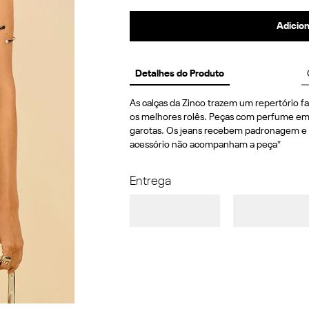
Adicion
Detalhes do Produto
As calças da Zinco trazem um repertório fas
os melhores rolês. Peças com perfume em a
garotas. Os jeans recebem padronagem e de
acessório não acompanham a peça*
Entrega