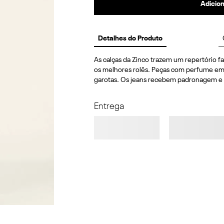
Adicion
Detalhes do Produto
As calças da Zinco trazem um repertório fas
os melhores rolês. Peças com perfume em a
garotas. Os jeans recebem padronagem e d
Entrega