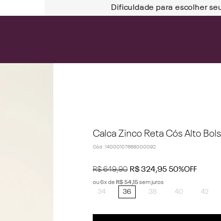
Dificuldade para escolher se
Calca Zinco Reta Cós Alto Bols
Cód.
:
14000107668000092
R$
649
,
90
R$
324
,
95
50%
OFF
ou
6
x de
R$
54
,
15
sem juros
34
36
38
40
42