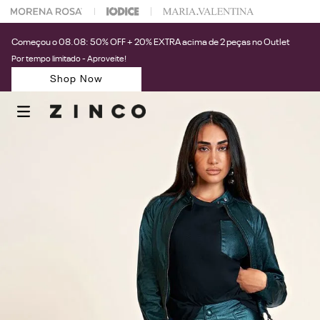
 na sua 1° compra usando o cupom: PRIMEIRAZIN
Começou o 08.08: 50% OFF + 20% EXTRA acima de 2 peças no Outlet
Por tempo limitado - Aproveite!
Shop Now