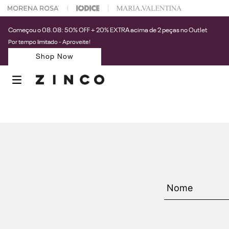
 na sua 1° compra usando o cupom: PRIMEIRAZIN
Começou o 08.08: 50% OFF + 20% EXTRA acima de 2 peças no Outlet
Por tempo limitado - Aproveite!
Shop Now