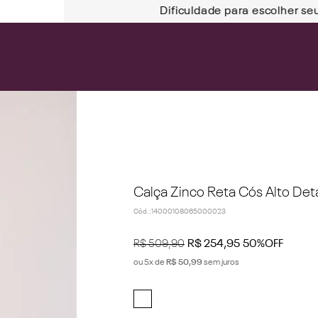
Dificuldade para escolher se
Calça Zinco Reta Cós Alto De
Cód.
:
14000108065000023
R$
509
,
90
R$
254
,
95
50%
OFF
ou
5
x de
R$
50
,
99
sem juros