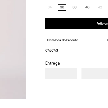
34
36
38
40
42
Adicion
Detalhes do Produto
CALÇAS
Entrega