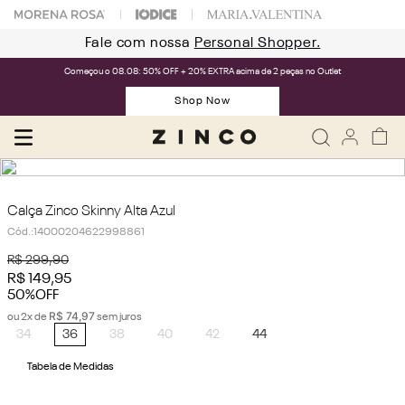
Fale com nossa
Personal Shopper.
Começou o 08.08: 50% OFF + 20% EXTRA acima de 2 peças no Outlet
Shop Now
Calça Zinco Skinny Alta Azul
Cód.
:
14000204622998861
R$
299
,
90
R$
149
,
95
50%
OFF
R$
74
,
97
ou
2
x de
sem juros
34
36
38
40
42
44
Tabela de Medidas