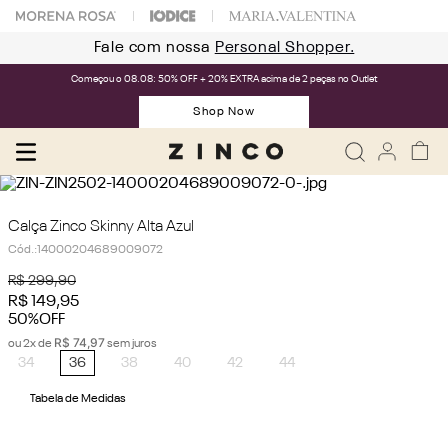
Fale com nossa
Personal Shopper.
Começou o 08.08: 50% OFF + 20% EXTRA acima de 2 peças no Outlet
Shop Now
Calça Zinco Skinny Alta Azul
Cód.
:
14000204689009072
R$
299
,
90
R$
149
,
95
50%
OFF
R$
74
,
97
ou
2
x de
sem juros
34
36
38
40
42
44
Tabela de Medidas