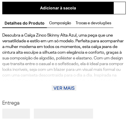
Adicionar à sacola
Detalhes do Produto
Composição
Trocas e devoluções
Descubra a Calça Zinco Skinny Alta Azul, uma peça que une 
versatilidade e estilo em um só modelo. Perfeita para acompanhar 
a mulher moderna em todos os momentos, esta calça jeans de 
cintura alta esculpe a silhueta com elegância e conforto, graças à 
sua composição de algodão, poliéster e elastano. Com um design 
que transita entre o casual e o sofisticado, ela é ideal para compor 
looks incríveis, seja com um blazer para um visual mais formal ou 
com uma camiseta descontraída para o dia a dia. Inspirada na 
coleção 'Solstício de Inverno', esta peça celebra a dualidade da 
estação, combinando estampas clássicas com uma paleta de tons 
VER MAIS
intensos. A Zinco, marca do renomado Grupo Morena Rosa, 
garante qualidade e autenticidade em suas criações, valorizando a 
Entrega
essência feminina. Aposte nesta calça e sinta-se confiante e 
estilosa em qualquer ocasião.