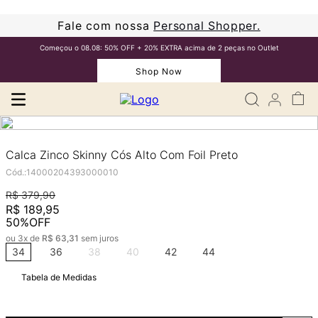
Fale com nossa
Personal Shopper.
Começou o 08.08: 50% OFF + 20% EXTRA acima de 2 peças no Outlet
Shop Now
Calca Zinco Skinny Cós Alto Com Foil Preto
Cód.
:
14000204393000010
R$
379
,
90
R$
189
,
95
50%
OFF
ou
3
x de
R$
63
,
31
sem juros
34
36
38
40
42
44
Tabela de Medidas