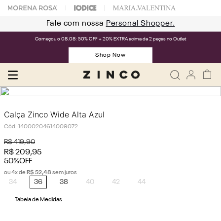
Fale com nossa
Personal Shopper.
Começou o 08.08: 50% OFF + 20% EXTRA acima de 2 peças no Outlet
Shop Now
Calça Zinco Wide Alta Azul
Cód.
:
14000204614009072
R$
419
,
90
R$
209
,
95
50%
OFF
ou
4
x de
R$
52
,
48
sem juros
34
36
38
40
42
44
Tabela de Medidas