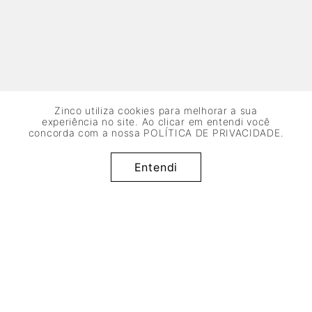
Zinco utiliza cookies para melhorar a sua
experiência no site. Ao clicar em entendi você
concorda com a nossa
POLÍTICA DE PRIVACIDADE
.
R$
209
,
95
Adicionar à sacola
x de
sem juros
Entendi
4
R$
52
,
48
50%
OFF