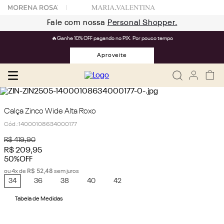
Fale com nossa
Personal Shopper.
🔥Ganhe 10% OFF pagando no PIX. Por pouco tempo
Aproveite
Calça Zinco Wide Alta Roxo
Cód.
:
14000108634000177
R$
419
,
90
R$
209
,
95
50%
OFF
R$
52
,
48
ou
4
x de
sem juros
34
36
38
40
42
Tabela de Medidas