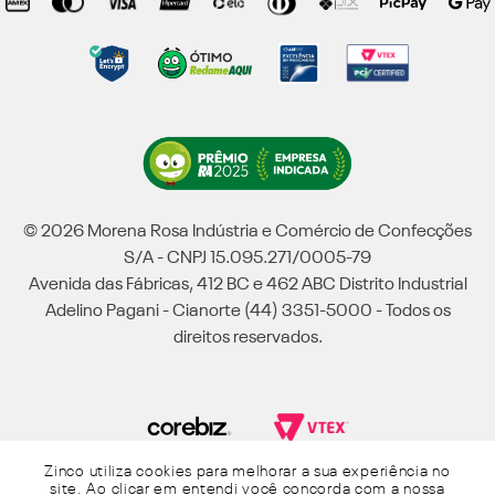
© 2026 Morena Rosa Indústria e Comércio de Confecções
S/A - CNPJ 15.095.271/0005-79
Avenida das Fábricas, 412 BC e 462 ABC Distrito Industrial
Adelino Pagani - Cianorte (44) 3351-5000 - Todos os
direitos reservados.
Zinco utiliza cookies para melhorar a sua experiência no
Powered by Grupo Morena Rosa: Morena Rosa, Iódice, Maria Valentina, Zinco e
site. Ao clicar em entendi você concorda com a nossa
Lebôh - Todos os direitos reservados.