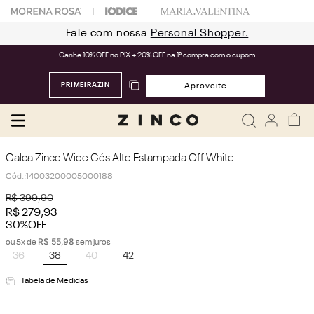
Fale com nossa
Personal Shopper.
Ganhe 10% OFF no PIX + 20% OFF na 1ª compra com o cupom
PRIMEIRAZIN
Aproveite
Calca Zinco Wide Cós Alto Estampada Off White
Cód.
:
14003200005000188
R$
399
,
90
R$
279
,
93
30%
OFF
R$
55
,
98
ou
5
x de
sem juros
36
38
40
42
Tabela de Medidas