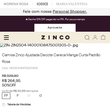
Fale com nossa
Personal Shopper.
🔥Ganhe 10% OFF pagando no PIX. Por pouco tempo
Aproveite
Camisa Zinco Ajustada Decote Careca Manga Curta Padrão
Rosa
Cód.
:
14000108475001305
R$
529
,
90
R$
264
,
95
50%
OFF
ou
5
x de
R$
52
,
99
sem juros
PP
P
M
G
Tabela de Medidas