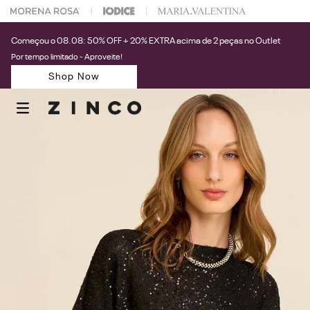
 na sua 1° compra usando o cupom: PRIMEIRAZIN
Começou o 08.08: 50% OFF + 20% EXTRA acima de 2 peças no Outlet
Por tempo limitado - Aproveite!
Shop Now