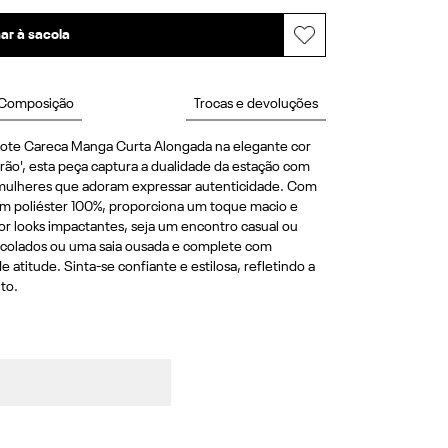
ar à sacola
Composição
Trocas e devoluções
ote Careca Manga Curta Alongada na elegante cor 
erão', esta peça captura a dualidade da estação com 
a mulheres que adoram expressar autenticidade. Com 
 poliéster 100%, proporciona um toque macio e 
por looks impactantes, seja um encontro casual ou 
colados ou uma saia ousada e complete com 
 atitude. Sinta-se confiante e estilosa, refletindo a 
to.