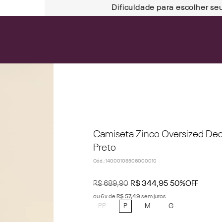
Dificuldade para escolher se
Camiseta Zinco Oversized De
Preto
Cód.
:
14000108506000010
R$
689
,
90
R$
344
,
95
50%
OFF
ou
6
x de
R$
57
,
49
sem juros
PP
P
M
G