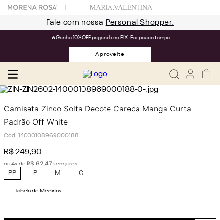
Fale com nossa
Personal Shopper.
🔥Ganhe 10% OFF pagando no PIX. Por pouco tempo
Aproveite
Camiseta Zinco Solta Decote Careca Manga Curta
Padrão Off White
Cód.
:
14000108969000188
R$
249
,
90
R$
62
,
47
ou
4
x de
sem juros
PP
P
M
G
Tabela de Medidas