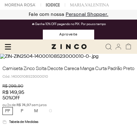
Fale com nossa
Personal Shopper.
🔥Ganhe 10% OFF pagando no PIX. Por pouco tempo
Aproveite
Camiseta Zinco Solta Decote Careca Manga Curta Padrão Preto
Cód.
:
14000108523000010
R$
299
,
90
R$
149
,
95
50%
OFF
ou
2
x de
R$
74
,
97
sem juros
PP
P
M
G
Tabela de Medidas