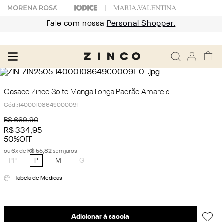
Fale com nossa
Personal Shopper.
Casaco Zinco Solto Manga Longa Padrão Amarelo
Cód.
:
14000108649000091
R$
669
,
90
R$
334
,
95
50%
OFF
ou
6
x de
R$
55
,
82
sem juros
PP
P
M
G
Tabela de Medidas
Adicionar à sacola