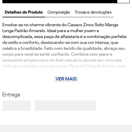
Detalhes do Produto
Composição
Trocas e devoluções
Envolva-se no charme vibrante do Casaco Zinco Solto Manga 
Longa Padrão Amarelo. Ideal para a mulher jovem e 
descomplicada, essa peça de alfaiataria é a combinação perfeita 
de estilo e conforto, destacando-se com sua cor intensa, que 
celebra a brasilidade. Feito com tecido de qualidade, abraça seu 
corpo para você se sentir confiante. Combine com jeans e 
acessórios simples para um look casual ou aposte em uma saia 
midi para ocasiões mais especiais. Parte da Coleção Aurora, este 
casaco é um convite para brilhar em qualquer ambiente. Descubra 
a liberdade de expressão com o toque sofisticado da Zinco e 
VER MAIS
transforme seu guarda-roupa em uma verdadeira declaração de 
moda.
Entrega