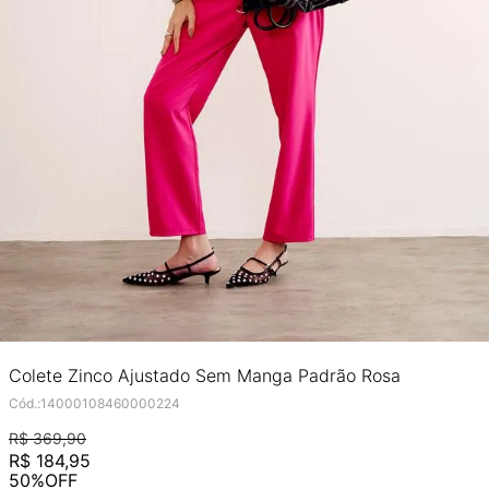
Colete Zinco Ajustado Sem Manga Padrão Rosa
Cód.
:
14000108460000224
R$
369
,
90
R$
184
,
95
50%
OFF