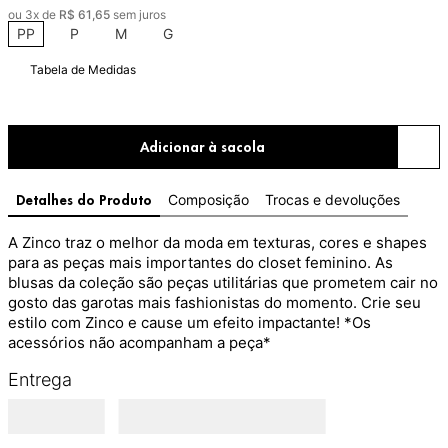
ou
3
x de
R$
61
,
65
sem juros
PP
P
M
G
Tabela de Medidas
Adicionar à sacola
Composição
Trocas e devoluções
Detalhes do Produto
A Zinco traz o melhor da moda em texturas, cores e shapes 
para as peças mais importantes do closet feminino. As 
blusas da coleção são peças utilitárias que prometem cair no 
gosto das garotas mais fashionistas do momento. Crie seu 
estilo com Zinco e cause um efeito impactante! *Os 
acessórios não acompanham a peça*
Entrega