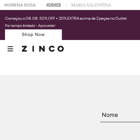
 na sua 1° compra usando o cupom: PRIMEIRAZIN
Começou o 08.08: 50% OFF + 20% EXTRA acima de 2 peças no Outlet
Por tempo limitado - Aproveite!
Shop Now