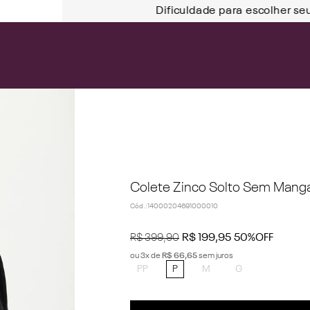
Dificuldade para escolher se
Colete Zinco Solto Sem Manga
Cód.
:
14000204691000010
R$
399
,
90
R$
199
,
95
50%
OFF
ou
3
x de
R$
66
,
65
sem juros
PP
P
M
G