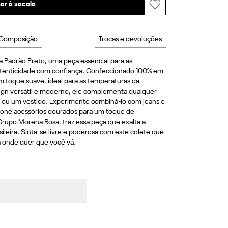
ar à sacola
Composição
Trocas e devoluções
Padrão Preto, uma peça essencial para as 
utenticidade com confiança. Confeccionado 100% em 
m toque suave, ideal para as temperaturas da 
n versátil e moderno, ele complementa qualquer 
a ou um vestido. Experimente combiná-lo com jeans e 
cione acessórios dourados para um toque de 
Grupo Morena Rosa, traz essa peça que exalta a 
sileira. Sinta-se livre e poderosa com este colete que 
a onde quer que você vá.