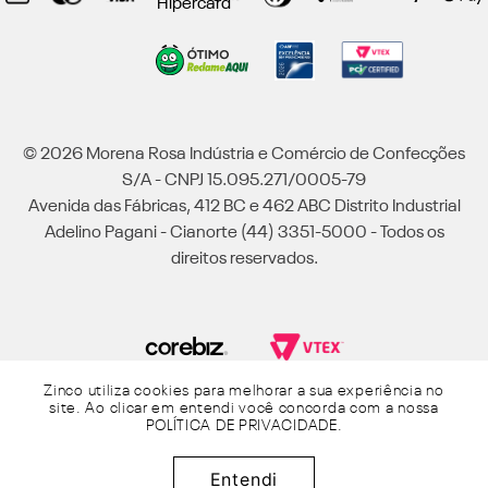
© 2026 Morena Rosa Indústria e Comércio de Confecções
S/A - CNPJ 15.095.271/0005-79
Avenida das Fábricas, 412 BC e 462 ABC Distrito Industrial
Adelino Pagani - Cianorte (44) 3351-5000 - Todos os
direitos reservados.
Zinco utiliza cookies para melhorar a sua experiência no
Powered by Grupo Morena Rosa: Morena Rosa, Iódice, Maria Valentina, Zinco e
site. Ao clicar em entendi você concorda com a nossa
Lebôh - Todos os direitos reservados.
POLÍTICA DE PRIVACIDADE
.
R$
1
.
299
,
90
Entendi
Adicionar à sacola