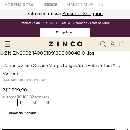
Fale com nossa
Personal Shopper.
Começou o 08.08: 50% OFF + 20% EXTRA acima de 2 peças no Outlet
Shop Now
Conjunto Zinco Casaco Manga Longa Calça Reta Cintura Alta
Marrom
Cód.
:
14000109180000048
R$
1
.
299
,
90
R$
108
,
32
ou
12
x de
sem juros
PP
P
M
G
Tabela de Medidas