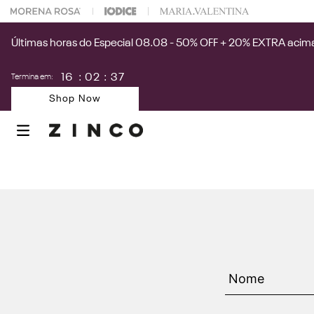
 na sua 1° compra usando o cupom: PRIMEIRAZIN
Últimas horas do Especial 08.08 - 50% OFF + 20% EXTRA acima
16
:
02
:
37
Termina em:
Shop Now