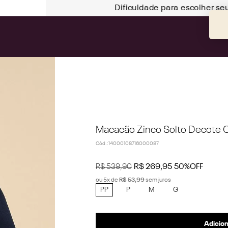
Dificuldade para escolher se
Macacão Zinco Solto Decote C
Cód.
:
14000108716000087
R$
539
,
90
R$
269
,
95
50%
OFF
ou
5
x de
R$
53
,
99
sem juros
PP
P
M
G
Adicion